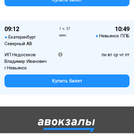
09:12
10:49
1 ч. 37
мин.
●
Невьянск ППБ
●
Екатеринбург
Северный АВ
ИП Недосеков
пн вт ср чт пт
Владимир Иванович
г.Невьянск
Купить билет