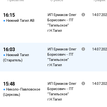
Прибытие
О рейсе
График
16:15
ИП Ермаков Олег
14.07.20
Борисович - ПТ
●
Нижний Тагил АВ
"Тагильское"
г.Н.Тагил
16:03
ИП Ермаков Олег
14.07.20
Борисович - ПТ
●
Нижний Тагил
"Тагильское"
(Старатель)
г.Н.Тагил
15:48
ИП Ермаков Олег
14.07.20
Борисович - ПТ
●
Николо-Павловское
"Тагильское"
(Церковь)
г.Н.Тагил