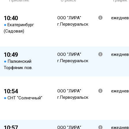
Прибытие
О рейсе
График
10:40
ООО "ЛИРА"
ежеднев
г.Первоуральск
●
Екатеринбург
(Садовая)
10:49
ООО "ЛИРА"
ежеднев
г.Первоуральск
●
Палкинский
Торфяник пов.
10:54
ООО "ЛИРА"
ежеднев
г.Первоуральск
●
СНТ "Солнечный"
10:57
ООО "ЛИРА"
ежеднев