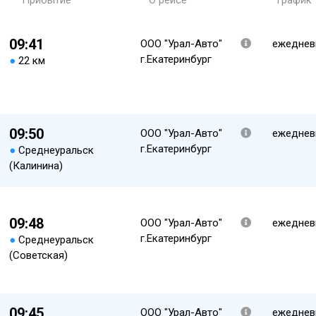
Прибытие
О рейсе
График
09:41
ООО "Урал-Авто"
ежеднев
г.Екатеринбург
●
22 км
09:50
ООО "Урал-Авто"
ежеднев
г.Екатеринбург
●
Среднеуральск
(Калинина)
09:48
ООО "Урал-Авто"
ежеднев
г.Екатеринбург
●
Среднеуральск
(Советская)
09:45
ООО "Урал-Авто"
ежеднев