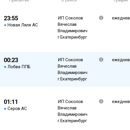
Прибытие
О рейсе
График
23:55
ИП Соколов
ежеднев
Вячеслав
●
Новая Ляля АС
Владимирович
г.Екатеринбург
00:23
ИП Соколов
ежеднев
Вячеслав
●
Лобва ППБ
Владимирович
г.Екатеринбург
01:11
ИП Соколов
ежеднев
Вячеслав
●
Серов АС
Владимирович
г.Екатеринбург